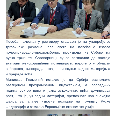
Посебан акценат у разговору стављен је на унапређење
трговинске размене, пре свега на повећање извоза
пољопривредно-прехрамбених производа из Србије на
руско тржиште. Саговорници су се сагласили да постоје
значајни неискоришћени потенцијали, нарочито у области
воћарства, виноградарства, производње садног материјала
и прераде воћа.
Министар Гламочић истакао је да Србија располаже
развијеном прехрамбеном индустријом, а последњих
година сектор вина и јаких алкохолних пића доживљава
раст, што је, уз садни материјал, препознато као значајна
шанса за јачање извозне позиције на тржишту Руске
Федерације и земаља Евроазијске економске уније.