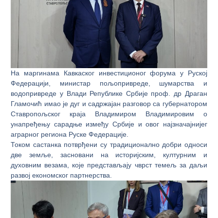
На маргинама Кавкаског инвестиционог форума у Руској
Федерацији, министар пољопривреде, шумарства и
водопривреде у Влади Републике Србије проф. др Драган
Гламочић имао је дуг и садржајан разговор са губернатором
Ставропољског краја Владимиром Владимировим о
унапређењу сарадње између Србије и овог најзначајнијег
аграрног региона Руске Федерације.
Током састанка потврђени су традиционално добри односи
две земље, засновани на историјским, културним и
духовним везама, које представљају чврст темељ за даљи
развој економског партнерства.