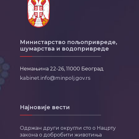
Министарство пољопривреде,
шумарства и водопривреде
Немањина 22-26, 11000 Београд
kabinet.info@minpolj.gov.rs
Најновије вести
Одржан други округли сто о Нацрту
закона о добробити животиња