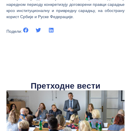
наредном периоду конкретизују договорени правци сарадње
кроз институционалну и привредну сарадњу, на обострану
корист Србије и Руске Федерације.
Подели:
Претходне вести