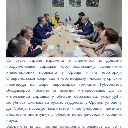
Са руске стране изражена је спремност за додатно
продубљивање сарадње кроз реализацију заједничких
инвестиционих пројеката у Србији и на територији
Ставропољског краја, као и кроз подршку пласману српских
производа на шире евроазијско тржиште. Губернатор
Владимиров посебно је изразио интересовање да се
интензивира сарадња у области образовања, укључујући
могућност школовања руских студената у Србији, уз оцену
да Србија поседује квалитетне и међународно признате
образовне институције у области пољопривреде и сродних
наука.
Закључено је да постоји обострана спремност да се у