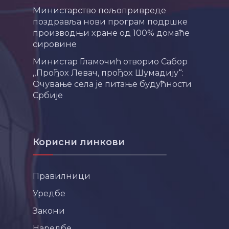
Министарство пољопривреде
поздравља нови програм подршке
производњи хране од 100% домаће
сировине
Министар Гламочић отворио Сабор
„Прођох Левач, прођох Шумадију“:
Очување села је питање будућности
Србије
Корисни линкови
Правилници
Уредбе
Закони
Наредбе