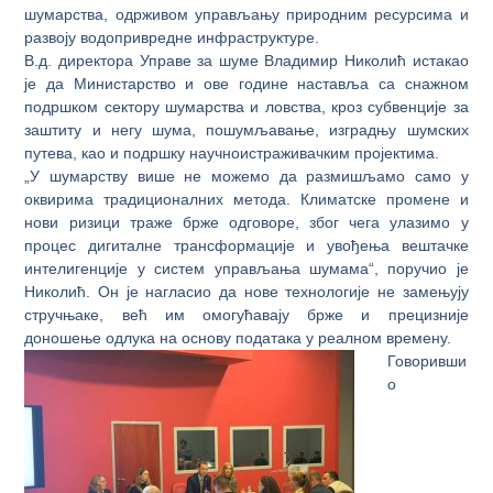
шумарства, одрживом управљању природним ресурсима и
развоју водопривредне инфраструктуре.
В.д. директора Управе за шуме Владимир Николић истакао
је да Министарство и ове године наставља са снажном
подршком сектору шумарства и ловства, кроз субвенције за
заштиту и негу шума, пошумљавање, изградњу шумских
путева, као и подршку научноистраживачким пројектима.
„У шумарству више не можемо да размишљамо само у
оквирима традиционалних метода. Климатске промене и
нови ризици траже брже одговоре, због чега улазимо у
процес дигиталне трансформације и увођења вештачке
интелигенције у систем управљања шумама“, поручио је
Николић. Он је нагласио да нове технологије не замењују
стручњаке, већ им омогућавају брже и прецизније
доношење одлука на основу података у реалном времену.
Говоривши
о