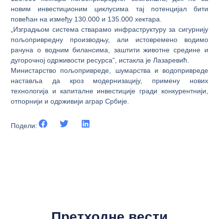
новим инвестиционим циклусима тај потенцијал бити
повећан на између 130.000 и 135.000 хектара.
„Изградњом система стварамо инфраструктуру за сигурнију
пољопривредну производњу, али истовремено водимо
рачуна о водним билансима, заштити животне средине и
дугорочној одрживости ресурса“, истакла је Лазаревић.
Министарство пољопривреде, шумарства и водопривреде
наставља да кроз модернизацију, примену нових
технологија и капиталне инвестиције гради конкурентнији,
отпорнији и одрживији аграр Србије.
Подели:
Претходне вести