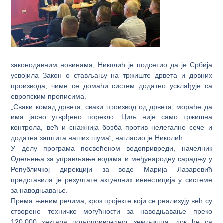
законодавним новинама, Николић је подсетио да је Србија
усвојила Закон о стављању на тржиште дрвета и дрвних
производа, чиме се домаћи систем додатно усклађује са
европским прописима.
„Сваки комад дрвета, сваки производ од дрвета, мораће да
има јасно утврђено порекло. Циљ није само тржишна
контрола, већ и снажнија борба против нелегалне сече и
додатна заштита наших шума“, нагласио је Николић.
У делу програма посвећеном водопривреди, начелник
Одељења за управљање водама и међународну сарадњу у
Републичкој дирекцији за воде Марија Лазаревић
представила је резултате актуелних инвестиција у системе
за наводњавање.
Према њеним речима, кроз пројекте који се реализују већ су
створене техничке могућности за наводњавање преко
120.000 хектара пољопривредног земљишта, док ће са