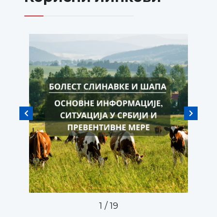
2
/
19