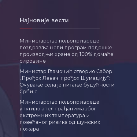
Најновије вести
Министарство пољопривреде
поздравља нови програм подршке
производњи хране од 100% домаће
сировине
Министар Гламочић отворио Сабор
„Прођох Левач, прођох Шумадију“:
Очување села је питање будућности
Србије
Министарство пољопривреде
упутило апел грађанима због
екстремних температура и
повећаног ризика од шумских
пожара