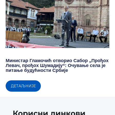
Министар Гламочић отворио Сабор „Прођох
Левач, прођох Шумадију“: Очување села је
питање будућности Србије
ДЕТАЉНИЈЕ
Корисни линкови