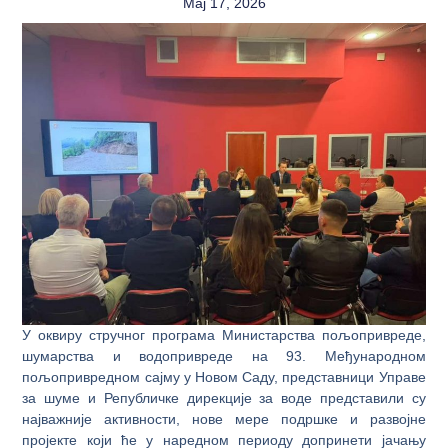
Maj 17, 2026
У оквиру стручног програма Министарства пољопривреде,
шумарства и водопривреде на 93. Међународном
пољопривредном сајму у Новом Саду, представници Управе
за шуме и Републичке дирекције за воде представили су
најважније активности, нове мере подршке и развојне
пројекте који ће у наредном периоду допринети јачању