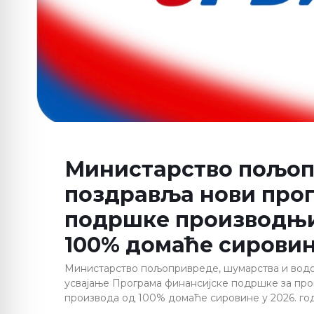
Министарство пољо
поздравља нови про
подршке производњи
100% домаће сирови
Министарство пољопривреде, шумарства и вод
усвајање Програма финансијске подршке за пр
производа од 100% домаће сировине у 2026. го