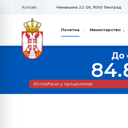
Kontakt:
Немањина 22-26, 11000 Београд
Почетна
Министарство
До 
84.
Исплаћено у процентима: