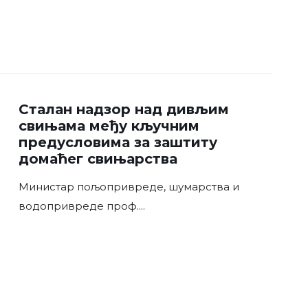
Сталан надзор над дивљим
свињама међу кључним
предусловима за заштиту
домаћег свињарства
Министар пољопривреде, шумарства и
водопривреде проф.
...