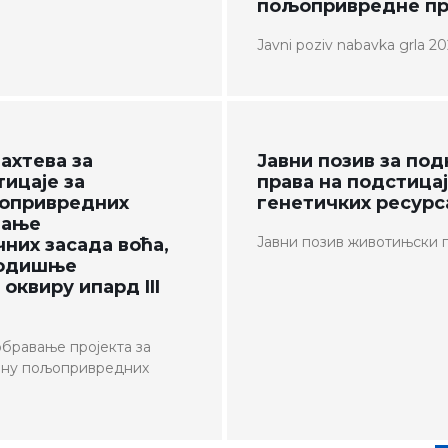
пољопривредне пр
Јavni poziv nabavka grla 2
ахтева за
Јавни позив за по
ицаје за
права на подстица
љопривредних
генетичких ресурса
зање
Јавни позив животињски г
них засада воћа,
годишње
оквиру ипард III
обравање пројекта за
вину пољопривредних