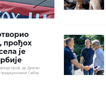
отворио
, прођох
села је
рбије
вреде проф. др Драган
е традиционални Сабор