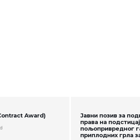
Contract Award)
Јавни позив за по
права на подстицај
ad
пољопривредног га
приплодних грла з