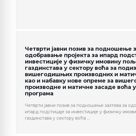
Четврти јавни позив за подношење з
одобравање пројекта за ипард подст
инвестиције у физичку имовину по
газдинстава у сектору воћа за поди
вишегодишњих производних и матич
као и набавку нове опреме за више
производне и матичне засаде воћа у 
програма
Четврти јавни позив за подношење захтева за од
ипард подстицаје за инвестиције у физичку имо
газдинстава у сектору воћа …