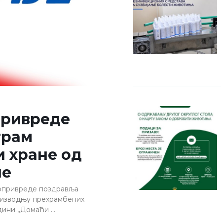
привреде
грам
 хране од
не
опривреде поздравља
оизводњу прехрамбених
дини „Домаћи …