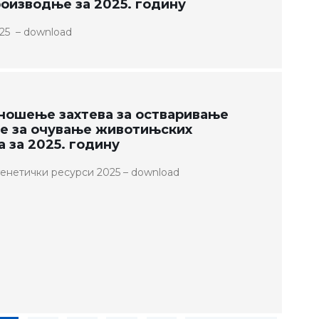
оизводње за 2025. годину
025 – download
дношење захтева за остваривање
је за очување животињских
 за 2025. годину
енетички ресурси 2025 – download