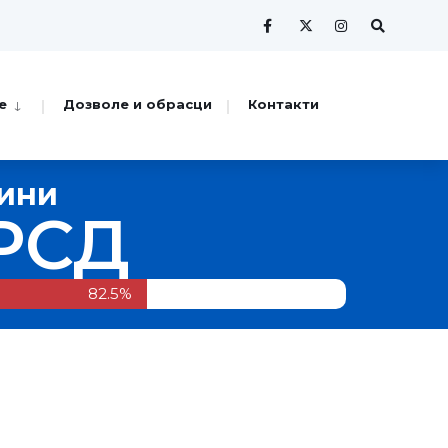
е
Дозволе и обрасци
Контакти
дини
РСД
82.5%