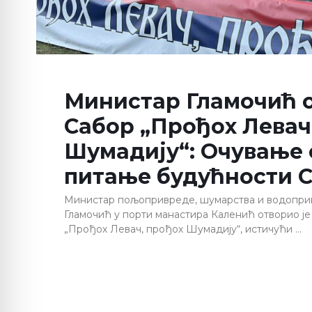
Министар Гламочић 
Сабор „Прођох Левач
Шумадију“: Очување 
питање будућности С
Министар пољопривреде, шумарства и водопри
Гламочић у порти манастира Каленић отворио ј
„Прођох Левач, прођох Шумадију“, истичући …