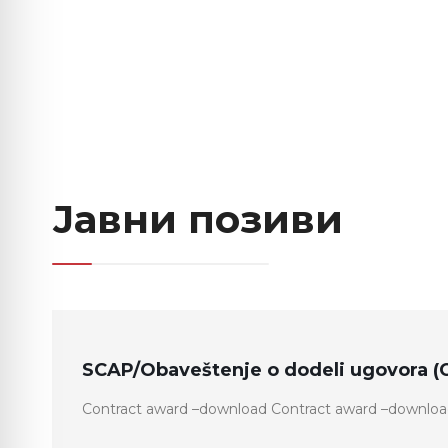
Јавни позиви
SCAP/Obaveštenje o dodeli ugovora (
Contract award –download Contract award –downlo