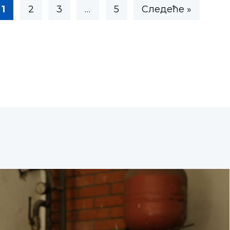
1
2
3
…
5
Следеће »