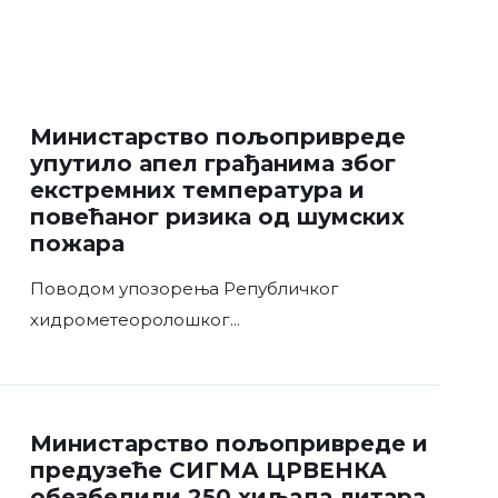
Министарство пољопривреде
упутило апел грађанима због
екстремних температура и
повећаног ризика од шумских
пожара
Поводом упозорења Републичког
хидрометеоролошког
...
Министарство пољопривреде и
предузеће СИГМА ЦРВЕНКА
обезбедили 250 хиљада литара