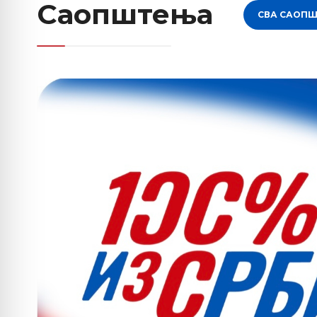
Саопштења
СВА САОП