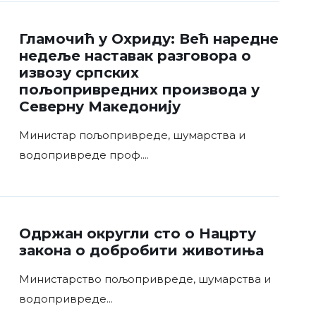
Гламочић у Охриду: Већ наредне
недеље наставак разговора о
извозу српских
пољопривредних производа у
Северну Македонију
Министар пољопривреде, шумарства и
водопривреде проф.
...
Одржан округли сто о Нацрту
закона о добробити животиња
Министарство пољопривреде, шумарства и
водопривреде
...