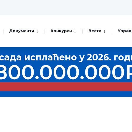
Документи
Конкурси
Вести
Управ
сада исплаћено у 2026. го
800.000.000