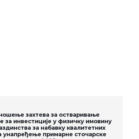
дношење захтева за остваривање
е за инвестиције у физичку имовину
здинства за набавку квалитетних
а унапређење примарне сточарске