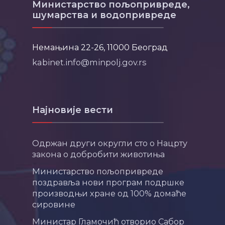
Министарство пољопривреде,
шумарства и водопривреде
Немањина 22-26, 11000 Београд
kabinet.info@minpolj.gov.rs
Најновије вести
Одржан други округли сто о Нацрту
закона о добробити животиња
Министарство пољопривреде
поздравља нови програм подршке
производњи хране од 100% домаће
сировине
Министар Гламочић отворио Сабор