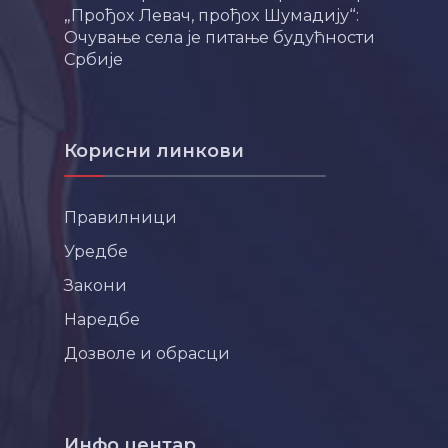
„Прођох Левач, прођох Шумадију“:
Очување села је питање будућности
Србије
Корисни линкови
Правилници
Уредбе
Закони
Наредбе
Дозволе и обрасци
Инфо центар