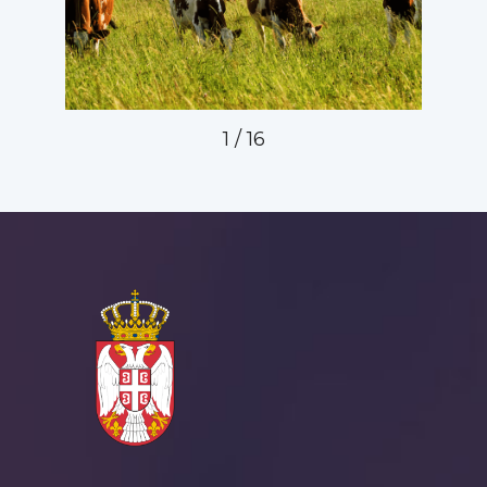
2
/
16