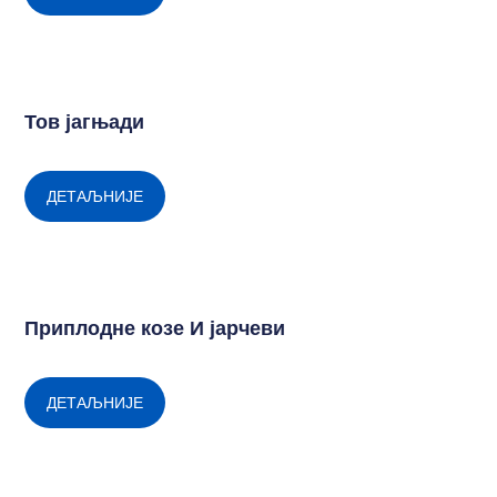
Тов јагњади
ДЕТАЉНИЈЕ
Приплодне козе И јарчеви
ДЕТАЉНИЈЕ