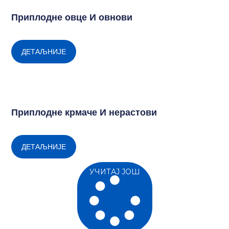
Приплодне овце И овнови
ДЕТАЉНИЈЕ
Приплодне крмаче И нерастови
ДЕТАЉНИЈЕ
УЧИТАЈ ЈОШ