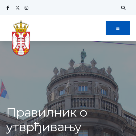
Search
Skip
for:
to
content
Правилник о
утврђивању