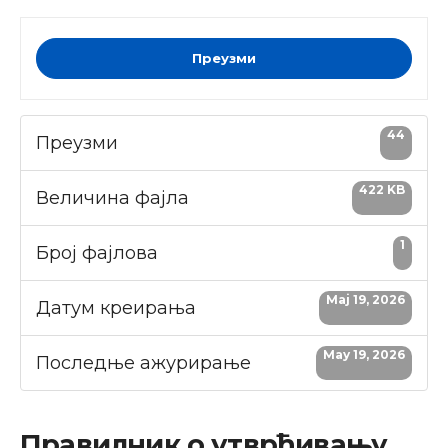
Преузми
44
Преузми
422 KB
Величина фајла
1
Број фајлова
Maj 19, 2026
Датум креирања
May 19, 2026
Последње ажурирање
Правилник о утврђивању