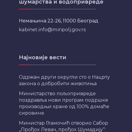
шумарства и водопривреде
Немањина 22-26, 11000 Београд
kabinet.info@minpolj.gov.rs
Најновије вести
Одржан други округли сто о Нацрту
закона о добробити животиња
Министарство пољопривреде
поздравља нови програм подршке
производњи хране од 100% домаће
сировине
Министар Гламочић отворио Сабор
„Прођох Левач, прођох Шумадију“: