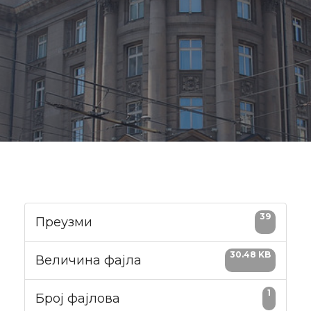
39
Преузми
30.48 KB
Величина фајла
1
Број фајлова