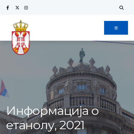
Search
Skip
for:
to
content
Информација о
етанолу, 2021