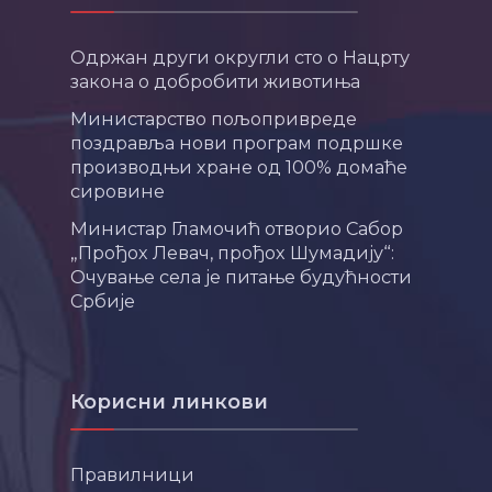
Одржан други округли сто о Нацрту
закона о добробити животиња
Министарство пољопривреде
поздравља нови програм подршке
производњи хране од 100% домаће
сировине
Министар Гламочић отворио Сабор
„Прођох Левач, прођох Шумадију“:
Очување села је питање будућности
Србије
Корисни линкови
Правилници