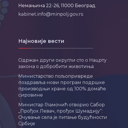
Немањина 22-26, 11000 Београд
kabinet.info@minpolj.gov.rs
Најновије вести
Одржан други округли сто о Нацрту
закона о добробити животиња
Министарство пољопривреде
поздравља нови програм подршке
производњи хране од 100% домаће
сировине
Министар Гламочић отворио Сабор
„Прођох Левач, прођох Шумадију“:
Очување села је питање будућности
Србије