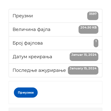
3597
Преузми
204.50 KB
Величина фајла
1
Број фајлова
Januar 15, 2024
Датум креирања
January 15, 2024
Последње ажурирање
Преузми