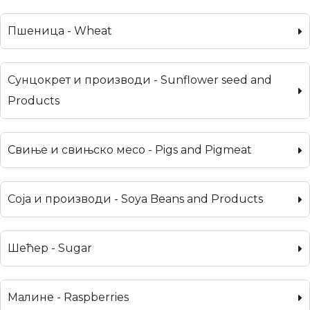
Пшеница - Wheat
Сунцокрет и производи - Sunflower seed and
Products
Свиње и свињско месо - Pigs and Pigmeat
Соја и производи - Soya Beans and Products
Шећер - Sugar
Малине - Raspberries