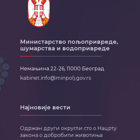
Министарство пољопривреде,
шумарства и водопривреде
Немањина 22-26, 11000 Београд
kabinet.info@minpolj.gov.rs
Најновије вести
Одржан други округли сто о Нацрту
закона о добробити животиња