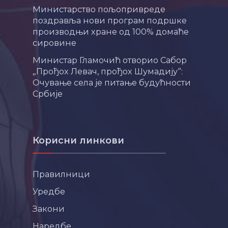
Министарство пољопривреде
поздравља нови програм подршке
производњи хране од 100% домаће
сировине
Министар Гламочић отворио Сабор
„Прођох Левач, прођох Шумадију“:
Очување села је питање будућности
Србије
Корисни линкови
Правилници
Уредбе
Закони
Наредбе