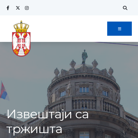
Извештаји са
тржишта