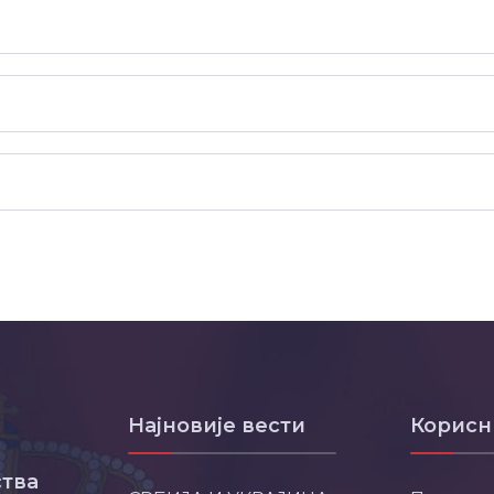
Најновије вести
Корисн
тва