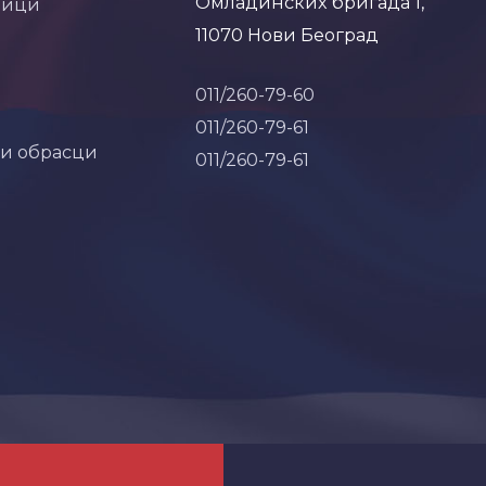
Омладинских бригада 1,
ници
11070 Нови Београд
011/260-79-60
011/260-79-61
 и обрасци
011/260-79-61