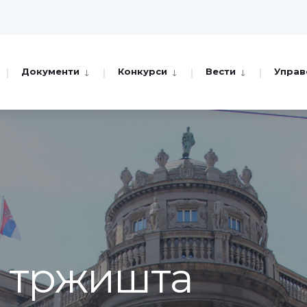
Документи
Конкурси
Вести
Управ
а тржишта