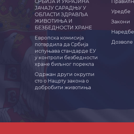
СРБИЈА И УКРАЈИНА
Правил
ЈАЧАЈУ САРАДЊУ У
Уредбе
ОБЛАСТИ ЗДРАВЉА
ЖИВОТИЊА И
Закони
БЕЗБЕДНОСТИ ХРАНЕ
Наредбе
Европска комисија
Дозволе
потврдила да Србија
испуњава стандарде ЕУ
у контроли безбедности
хране биљног порекла
Одржан други округли
сто о Нацрту закона о
добробити животиња