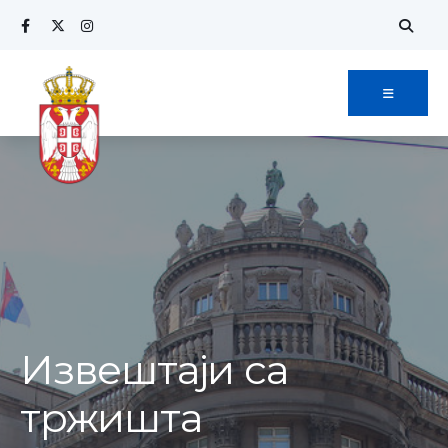
Извештаји са
тржишта