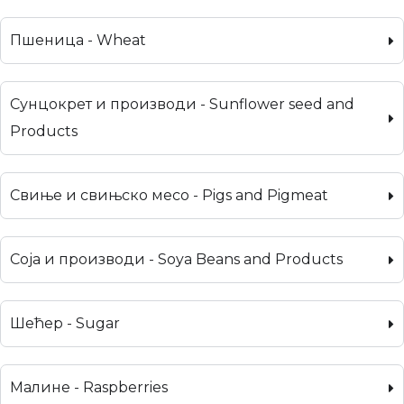
Пшеница - Wheat
Сунцокрет и производи - Sunflower seed and
Products
Свиње и свињско месо - Pigs and Pigmeat
Соја и производи - Soya Beans and Products
Шећер - Sugar
Малине - Raspberries