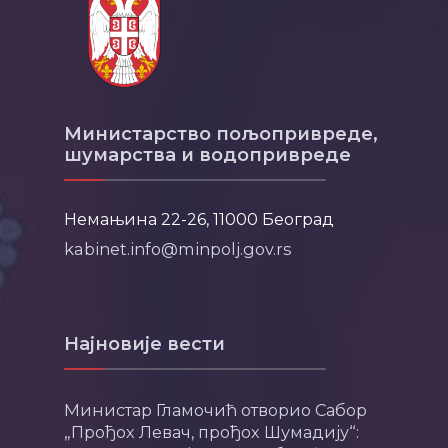
Министарство пољопривреде,
шумарства и водопривреде
Немањина 22-26, 11000 Београд
kabinet.info@minpolj.gov.rs
Најновије вести
Министар Гламочић отворио Сабор
„Прођох Левач, прођох Шумадију“: