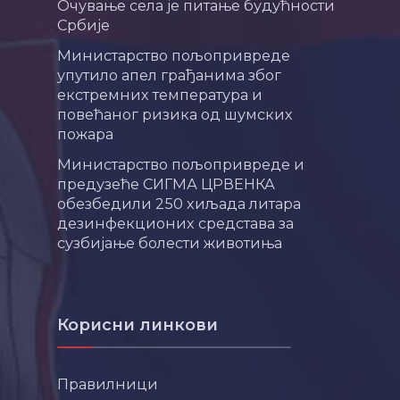
Очување села је питање будућности
Србије
Министарство пољопривреде
упутило апел грађанима због
екстремних температура и
повећаног ризика од шумских
пожара
Министарство пољопривреде и
предузеће СИГМА ЦРВЕНКА
обезбедили 250 хиљада литара
дезинфекционих средстава за
сузбијање болести животиња
Корисни линкови
Правилници