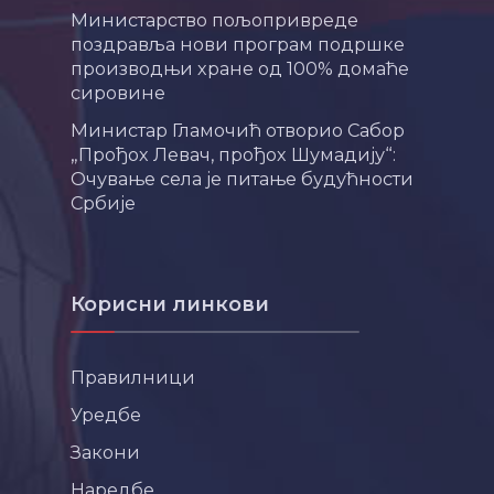
Министарство пољопривреде
поздравља нови програм подршке
производњи хране од 100% домаће
сировине
Министар Гламочић отворио Сабор
„Прођох Левач, прођох Шумадију“:
Очување села је питање будућности
Србије
Корисни линкови
Правилници
Уредбе
Закони
Наредбе