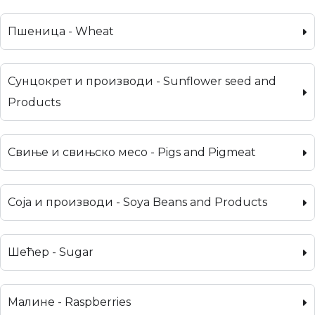
Пшеница - Wheat
Сунцокрет и производи - Sunflower seed and
Products
Свиње и свињско месо - Pigs and Pigmeat
Соја и производи - Soya Beans and Products
Шећер - Sugar
Малине - Raspberries