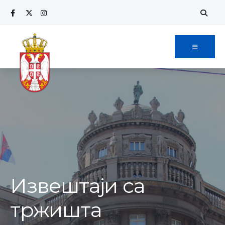
Извештаји са
тржишта