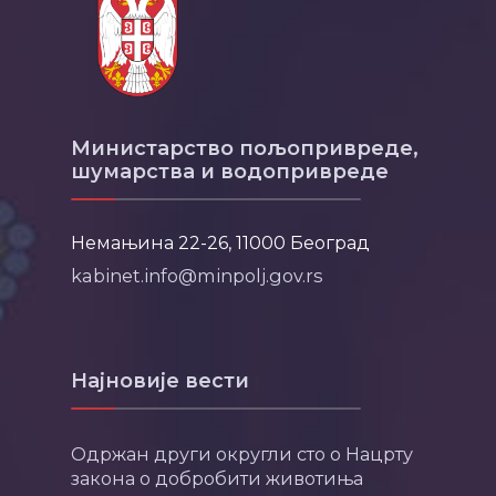
Министарство пољопривреде,
шумарства и водопривреде
Немањина 22-26, 11000 Београд
kabinet.info@minpolj.gov.rs
Најновије вести
Одржан други округли сто о Нацрту
закона о добробити животиња