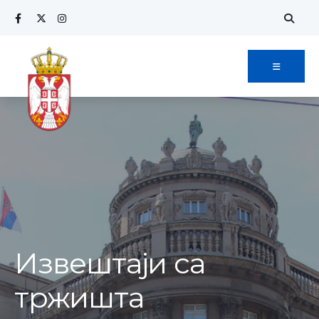
Извештаји са
тржишта