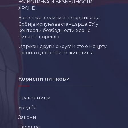
ЖИВОТИЊА И БЕЗБЕДНОСТИ
ХРАНЕ
Европска комисија потврдила да
Србија испуњава стандарде ЕУ у
контроли безбедности хране
биљног порекла
Одржан други округли сто о Нацрту
закона о добробити животиња
Корисни линкови
Правилници
Уредбе
Закони
Наредбе