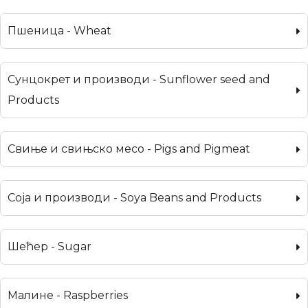
Пшеница - Wheat
Сунцокрет и производи - Sunflower seed and
Products
Свиње и свињско месо - Pigs and Pigmeat
Соја и производи - Soya Beans and Products
Шећер - Sugar
Малине - Raspberries