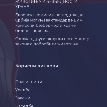
ЖИВОТИЊА И БЕЗБЕДНОСТИ
ХРАНЕ
Европска комисија потврдила да
Србија испуњава стандарде ЕУ у
контроли безбедности хране
биљног порекла
Одржан други округли сто о Нацрту
закона о добробити животиња
Корисни линкови
Правилници
Уредбе
Закони
Наредбе