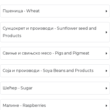
Пшеница - Wheat
Сунцокрет и производи - Sunflower seed and
Products
Свиње и свињско месо - Pigs and Pigmeat
Соја и производи - Soya Beans and Products
Шећер - Sugar
Малине - Raspberries