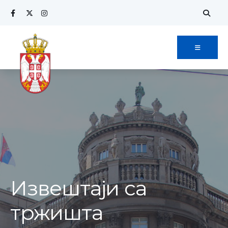
Извештаји са
тржишта