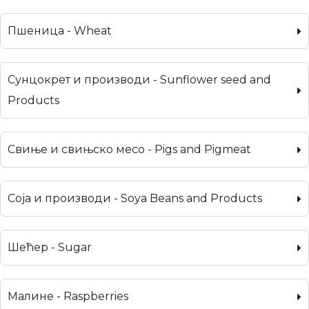
Пшеница - Wheat
Сунцокрет и производи - Sunflower seed and
Products
Свиње и свињско месо - Pigs and Pigmeat
Соја и производи - Soya Beans and Products
Шећер - Sugar
Малине - Raspberries