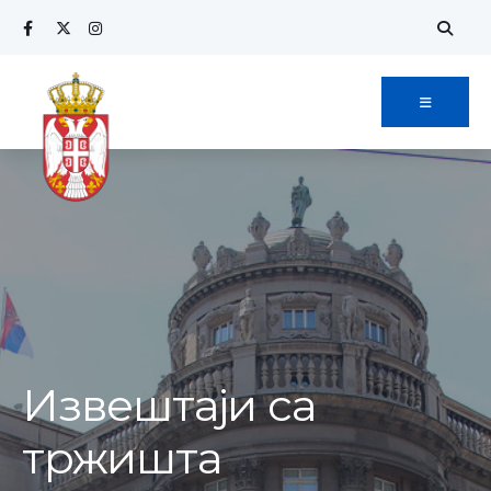
Извештаји са
тржишта