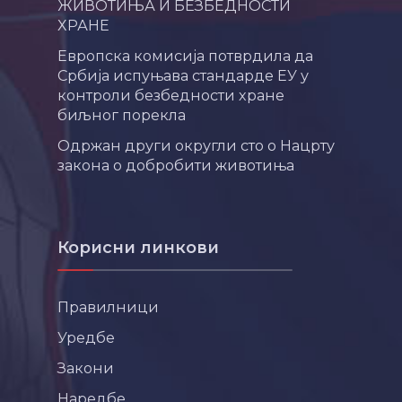
ЖИВОТИЊА И БЕЗБЕДНОСТИ
ХРАНЕ
Европска комисија потврдила да
Србија испуњава стандарде ЕУ у
контроли безбедности хране
биљног порекла
Одржан други округли сто о Нацрту
закона о добробити животиња
Корисни линкови
Правилници
Уредбе
Закони
Наредбе