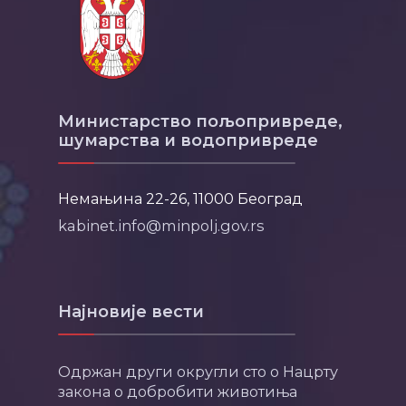
Министарство пољопривреде,
шумарства и водопривреде
Немањина 22-26, 11000 Београд
kabinet.info@minpolj.gov.rs
Најновије вести
Одржан други округли сто о Нацрту
закона о добробити животиња