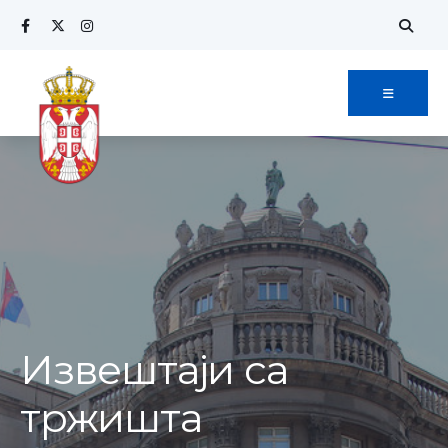
Извештаји са
тржишта