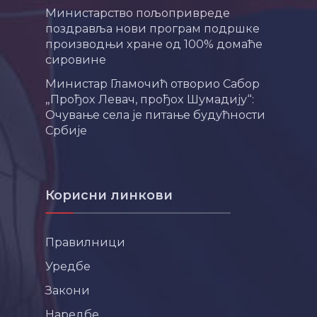
Министарство пољопривреде
поздравља нови програм подршке
производњи хране од 100% домаће
сировине
Министар Гламочић отворио Сабор
„Прођох Левач, прођох Шумадију“:
Очување села је питање будућности
Србије
Корисни линкови
Правилници
Уредбе
Закони
Наредбе