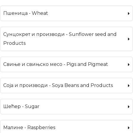
Пшеница - Wheat
Сунцокрет и производи - Sunflower seed and
Products
Свиње и свињско месо - Pigs and Pigmeat
Соја и производи - Soya Beans and Products
Шећер - Sugar
Малине - Raspberries