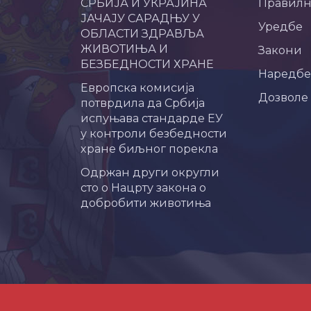
СРБИЈА И УКРАЈИНА
Правил
ЈАЧАЈУ САРАДЊУ У
Уредбе
ОБЛАСТИ ЗДРАВЉА
ЖИВОТИЊА И
Закони
БЕЗБЕДНОСТИ ХРАНЕ
Наредбе
Европска комисија
Дозволе
потврдила да Србија
испуњава стандарде ЕУ
у контроли безбедности
хране биљног порекла
Одржан други округли
сто о Нацрту закона о
добробити животиња