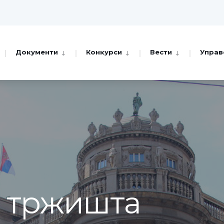
Документи
Конкурси
Вести
Управ
а тржишта