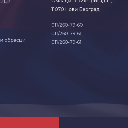
Омладинских бригада 1,
ници
11070 Нови Београд
011/260-79-60
011/260-79-61
 и обрасци
011/260-79-61