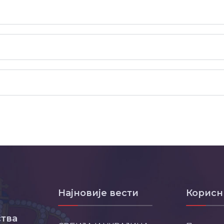
Најновије вести
Корисн
тва