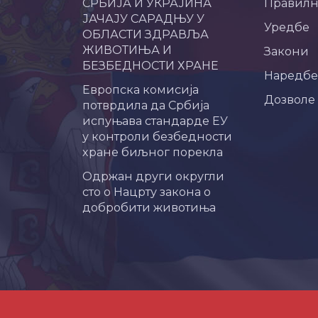
СРБИЈА И УКРАЈИНА
Правил
ЈАЧАЈУ САРАДЊУ У
Уредбе
ОБЛАСТИ ЗДРАВЉА
ЖИВОТИЊА И
Закони
БЕЗБЕДНОСТИ ХРАНЕ
Наредбе
Европска комисија
Дозволе
потврдила да Србија
испуњава стандарде ЕУ
у контроли безбедности
хране биљног порекла
Одржан други округли
сто о Нацрту закона о
добробити животиња