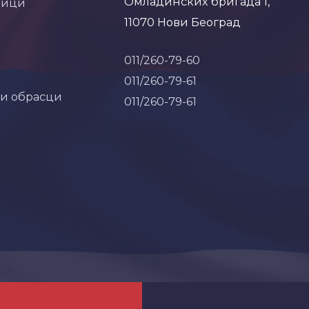
Омладинских бригада 1,
ници
11070 Нови Београд
011/260-79-60
011/260-79-61
 и обрасци
011/260-79-61