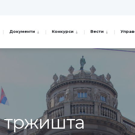
Документи
Конкурси
Вести
Управ
а тржишта