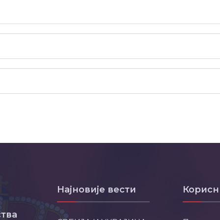
Најновије вести
Корисн
тва