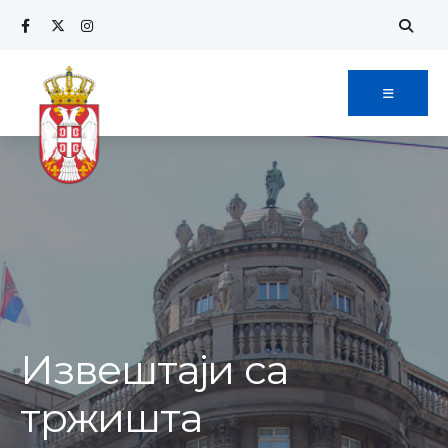
Извештаји са
тржишта