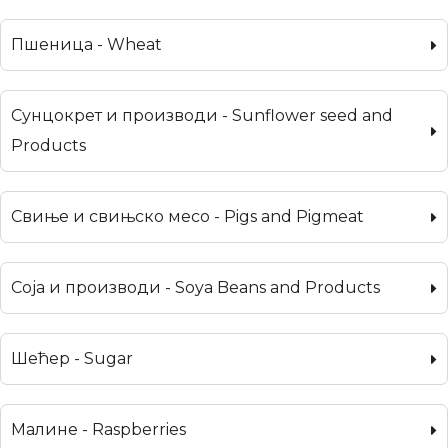
Пшеница - Wheat
Сунцокрет и производи - Sunflower seed and
Products
Свиње и свињско месо - Pigs and Pigmeat
Соја и производи - Soya Beans and Products
Шећер - Sugar
Малине - Raspberries