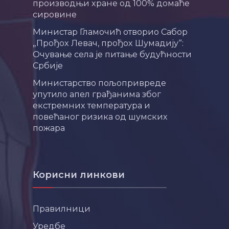
производњи хране од 100% домаће
сировине
Министар Гламочић отворио Сабор
„Прођох Левач, прођох Шумадију“:
Очување села је питање будућности
Србије
Министарство пољопривреде
упутило апел грађанима због
екстремних температура и
повећаног ризика од шумских
пожара
Корисни линкови
Правилници
Уредбе