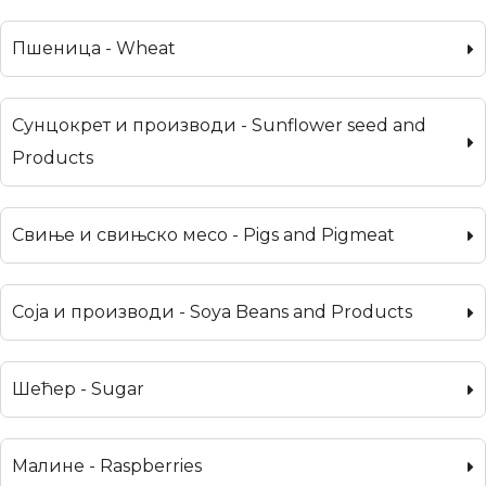
Пшеница - Wheat
Сунцокрет и производи - Sunflower seed and
Products
Свиње и свињско месо - Pigs and Pigmeat
Соја и производи - Soya Beans and Products
Шећер - Sugar
Малине - Raspberries