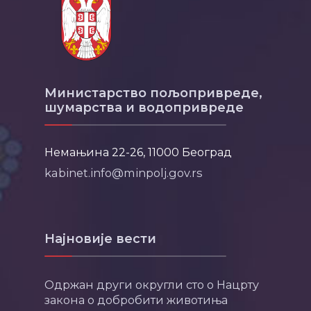
Министарство пољопривреде,
шумарства и водопривреде
Немањина 22-26, 11000 Београд
kabinet.info@minpolj.gov.rs
Најновије вести
Одржан други округли сто о Нацрту
закона о добробити животиња