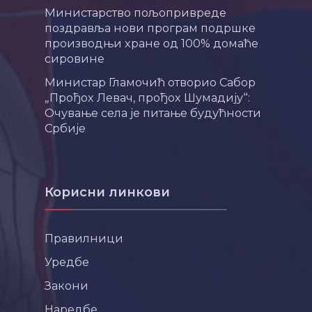
Министарство пољопривреде
поздравља нови програм подршке
производњи хране од 100% домаће
сировине
Министар Гламочић отворио Сабор
„Прођох Левач, прођох Шумадију“:
Очување села је питање будућности
Србије
Корисни линкови
Правилници
Уредбе
Закони
Наредбе