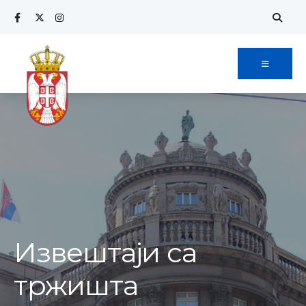
Извештаји са
тржишта