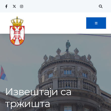
Извештаји са
тржишта