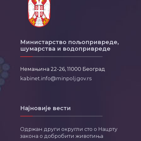
Министарство пољопривреде,
шумарства и водопривреде
Немањина 22-26, 11000 Београд
kabinet.info@minpolj.gov.rs
Најновије вести
Одржан други округли сто о Нацрту
закона о добробити животиња