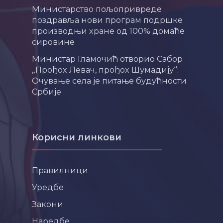
Министарство пољопривреде
поздравља нови програм подршке
производњи хране од 100% домаће
сировине
Министар Гламочић отворио Сабор
„Прођох Левач, прођох Шумадију“:
Очување села је питање будућности
Србије
Корисни линкови
Правилници
Уредбе
Закони
Наредбе