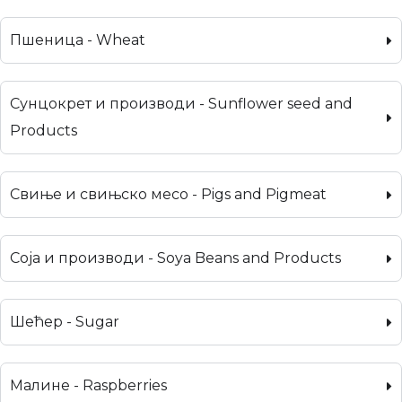
Пшеница - Wheat
Сунцокрет и производи - Sunflower seed and
Products
Свиње и свињско месо - Pigs and Pigmeat
Соја и производи - Soya Beans and Products
Шећер - Sugar
Малине - Raspberries