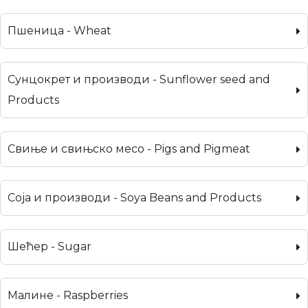
Пшеница - Wheat
Сунцокрет и производи - Sunflower seed and
Products
Свиње и свињско месо - Pigs and Pigmeat
Соја и производи - Soya Beans and Products
Шећер - Sugar
Малине - Raspberries