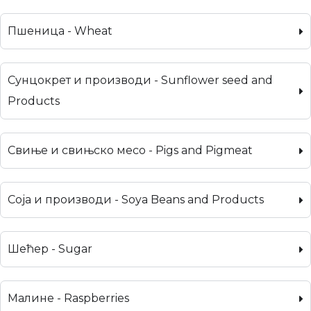
Пшеница - Wheat
Сунцокрет и производи - Sunflower seed and
Products
Свиње и свињско месо - Pigs and Pigmeat
Соја и производи - Soya Beans and Products
Шећер - Sugar
Малине - Raspberries