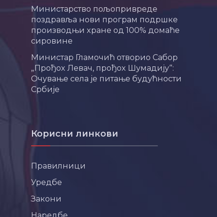
Министарство пољопривреде
поздравља нови програм подршке
производњи хране од 100% домаће
сировине
Министар Гламочић отворио Сабор
„Прођох Левач, прођох Шумадију“:
Очување села је питање будућности
Србије
Корисни линкови
Правилници
Уредбе
Закони
Наредбе