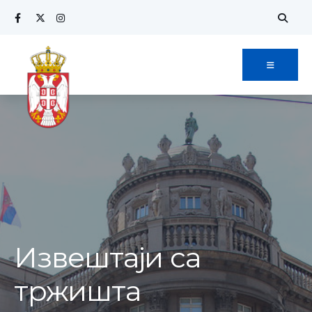
Извештаји са
тржишта