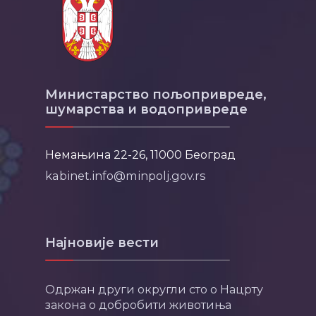
Министарство пољопривреде,
шумарства и водопривреде
Немањина 22-26, 11000 Београд
kabinet.info@minpolj.gov.rs
Најновије вести
Одржан други округли сто о Нацрту
закона о добробити животиња