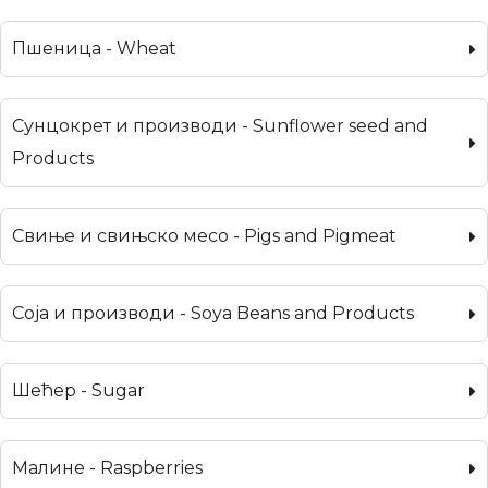
Пшеница - Wheat
Сунцокрет и производи - Sunflower seed and
Products
Свиње и свињско месо - Pigs and Pigmeat
Соја и производи - Soya Beans and Products
Шећер - Sugar
Малине - Raspberries