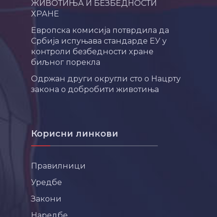
ЖИВОТИЊА И БЕЗБЕДНОСТИ
ХРАНЕ
Европска комисија потврдила да
Србија испуњава стандарде ЕУ у
контроли безбедности хране
биљног порекла
Одржан други округли сто о Нацрту
закона о добробити животиња
Корисни линкови
Правилници
Уредбе
Закони
Наредбе