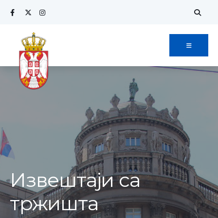
Извештаји са
тржишта