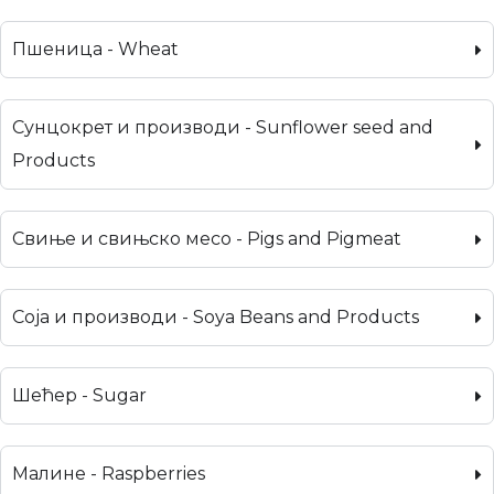
Пшеница - Wheat
Сунцокрет и производи - Sunflower seed and
Products
Свиње и свињско месо - Pigs and Pigmeat
Соја и производи - Soya Beans and Products
Шећер - Sugar
Малине - Raspberries