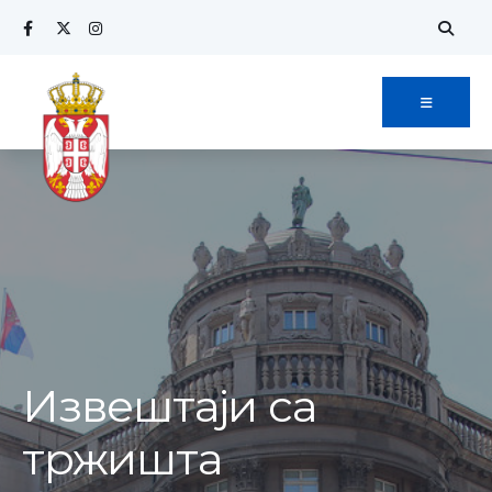
Извештаји са
тржишта