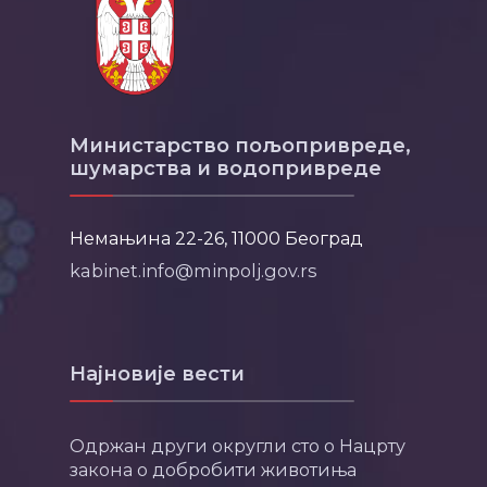
Министарство пољопривреде,
шумарства и водопривреде
Немањина 22-26, 11000 Београд
kabinet.info@minpolj.gov.rs
Најновије вести
Одржан други округли сто о Нацрту
закона о добробити животиња