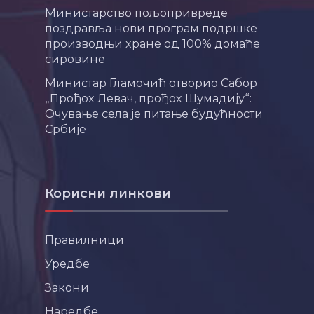
Министарство пољопривреде
поздравља нови програм подршке
производњи хране од 100% домаће
сировине
Министар Гламочић отворио Сабор
„Прођох Левач, прођох Шумадију“:
Очување села је питање будућности
Србије
Корисни линкови
Правилници
Уредбе
Закони
Наредбе