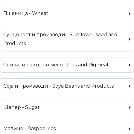
Пшеница - Wheat
Сунцокрет и производи - Sunflower seed and
Products
Свиње и свињско месо - Pigs and Pigmeat
Соја и производи - Soya Beans and Products
Шећер - Sugar
Малине - Raspberries