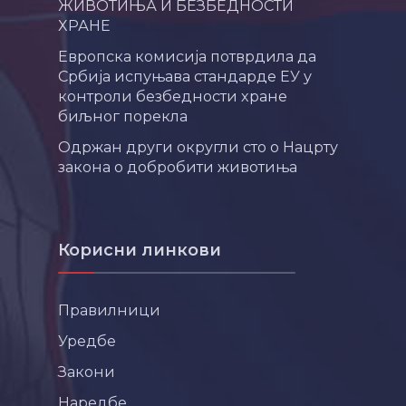
ЖИВОТИЊА И БЕЗБЕДНОСТИ
ХРАНЕ
Европска комисија потврдила да
Србија испуњава стандарде ЕУ у
контроли безбедности хране
биљног порекла
Одржан други округли сто о Нацрту
закона о добробити животиња
Корисни линкови
Правилници
Уредбе
Закони
Наредбе