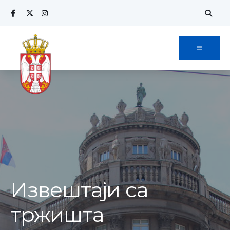
Извештаји са
тржишта