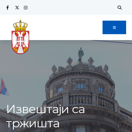
Извештаји са
тржишта