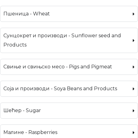
Пшеница - Wheat
Сунцокрет и производи - Sunflower seed and
Products
Свиње и свињско месо - Pigs and Pigmeat
Соја и производи - Soya Beans and Products
Шећер - Sugar
Малине - Raspberries