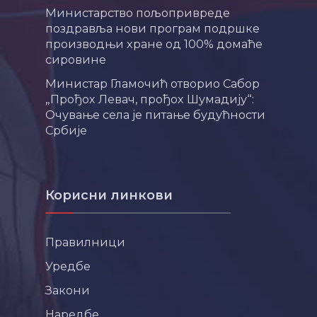
Министарство пољопривреде
поздравља нови програм подршке
производњи хране од 100% домаће
сировине
Министар Гламочић отворио Сабор
„Прођох Левач, прођох Шумадију“:
Очување села је питање будућности
Србије
Корисни линкови
Правилници
Уредбе
Закони
Наредбе