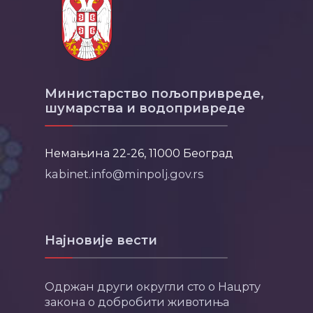
Министарство пољопривреде,
шумарства и водопривреде
Немањина 22-26, 11000 Београд
kabinet.info@minpolj.gov.rs
Најновије вести
Одржан други округли сто о Нацрту
закона о добробити животиња