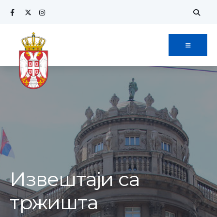
Извештаји са
тржишта