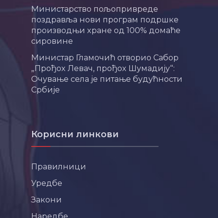
Министарство пољопривреде
поздравља нови програм подршке
производњи хране од 100% домаће
сировине
Министар Гламочић отворио Сабор
„Прођох Левач, прођох Шумадију“:
Очување села је питање будућности
Србије
Корисни линкови
Правилници
Уредбе
Закони
Наредбе