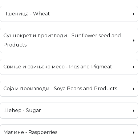
Пшеница - Wheat
Сунцокрет и производи - Sunflower seed and
Products
Свиње и свињско месо - Pigs and Pigmeat
Соја и производи - Soya Beans and Products
Шећер - Sugar
Малине - Raspberries