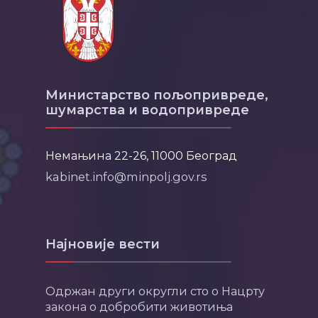
Министарство пољопривреде,
шумарства и водопривреде
Немањина 22-26, 11000 Београд
kabinet.info@minpolj.gov.rs
Најновије вести
Одржан други округли сто о Нацрту
закона о добробити животиња