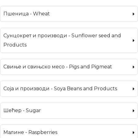
Пшеница - Wheat
Сунцокрет и производи - Sunflower seed and
Products
Свиње и свињско месо - Pigs and Pigmeat
Соја и производи - Soya Beans and Products
Шећер - Sugar
Малине - Raspberries