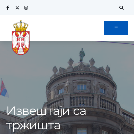
Извештаји са
тржишта