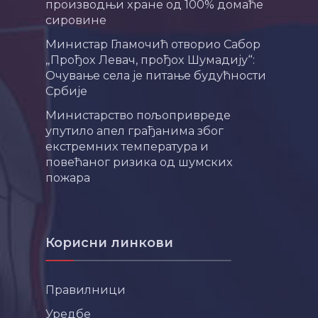
производњи хране од 100% домаће
сировине
Министар Гламочић отворио Сабор
„Прођох Левач, прођох Шумадију“:
Очување села је питање будућности
Србије
Министарство пољопривреде
упутило апел грађанима због
екстремних температура и
повећаног ризика од шумских
пожара
Корисни линкови
Правилници
Уредбе