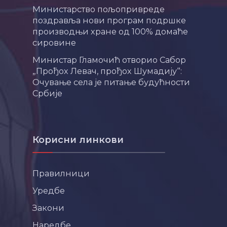
Министарство пољопривреде
поздравља нови програм подршке
производњи хране од 100% домаће
сировине
Министар Гламочић отворио Сабор
„Прођох Левач, прођох Шумадију“:
Очување села је питање будућности
Србије
Корисни линкови
Правилници
Уредбе
Закони
Наредбе