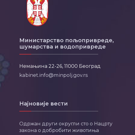
Министарство пољопривреде,
шумарства и водопривреде
Немањина 22-26, 11000 Београд
kabinet.info@minpolj.gov.rs
Најновије вести
Одржан други округли сто о Нацрту
закона о добробити животиња