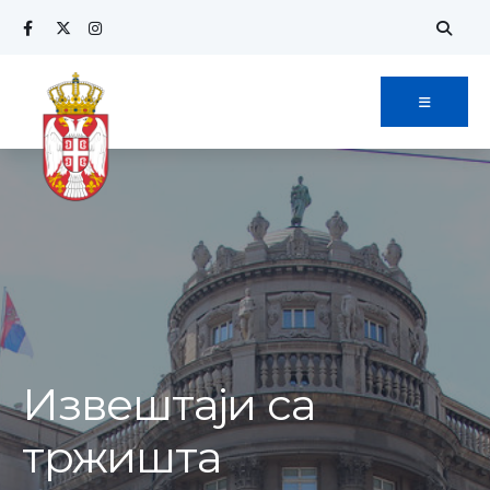
Извештаји са
тржишта