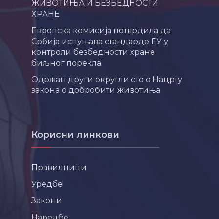
ЖИВОТИЊА И БЕЗБЕДНОСТИ
ХРАНЕ
Европска комисија потврдила да
Србија испуњава стандарде ЕУ у
контроли безбедности хране
биљног порекла
Одржан други округли сто о Нацрту
закона о добробити животиња
Корисни линкови
Правилници
Уредбе
Закони
Наредбе