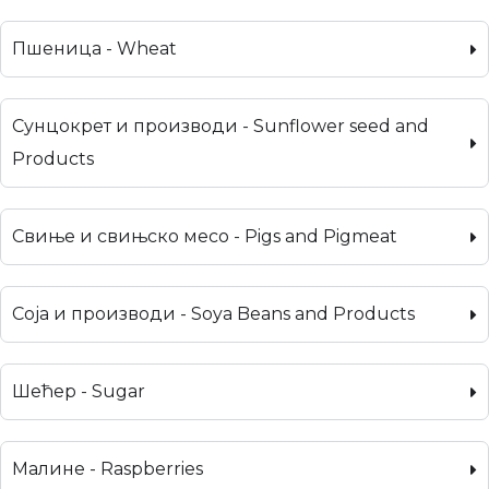
Пшеница - Wheat
Сунцокрет и производи - Sunflower seed and
Products
Свиње и свињско месо - Pigs and Pigmeat
Соја и производи - Soya Beans and Products
Шећер - Sugar
Малине - Raspberries