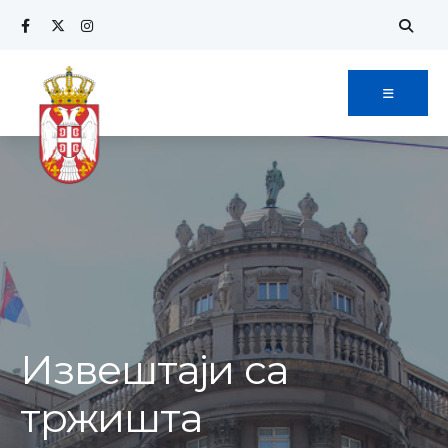
Извештаји са
тржишта