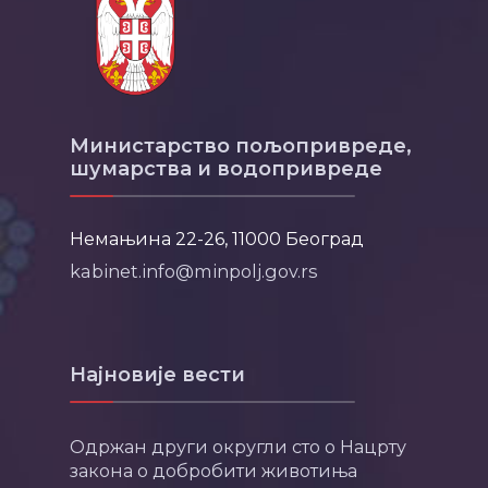
Министарство пољопривреде,
шумарства и водопривреде
Немањина 22-26, 11000 Београд
kabinet.info@minpolj.gov.rs
Најновије вести
Одржан други округли сто о Нацрту
закона о добробити животиња