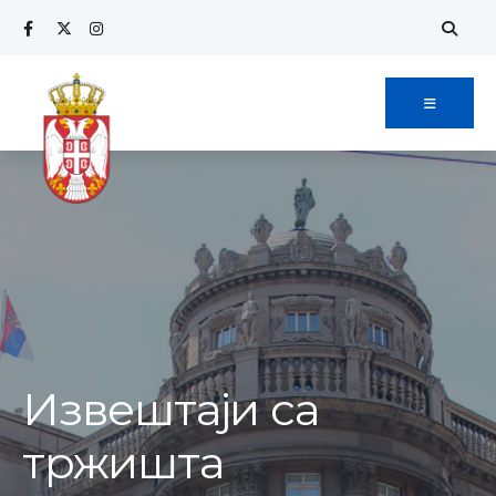
Извештаји са
тржишта