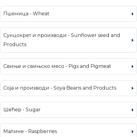
Пшеница - Wheat
Сунцокрет и производи - Sunflower seed and
Products
Свиње и свињско месо - Pigs and Pigmeat
Соја и производи - Soya Beans and Products
Шећер - Sugar
Малине - Raspberries