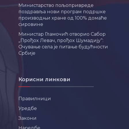
Министарство пољопривреде
поздравља нови програм подршке
производњи хране од 100% домаће
сировине
Министар Гламочић отворио Сабор
„Прођох Левач, прођох Шумадију“:
Очување села је питање будућности
Србије
Корисни линкови
Правилници
Уредбе
Закони
Наредбе