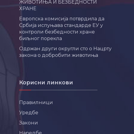
ЖИВОТИЊА И БЕЗБЕДНОСТИ
ХРАНЕ
Европска комисија потврдила да
Србија испуњава стандарде ЕУ у
контроли безбедности хране
биљног порекла
Одржан други округли сто о Нацрту
закона о добробити животиња
Корисни линкови
Правилници
Уредбе
Закони
Наредбе