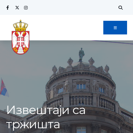
Извештаји са
тржишта