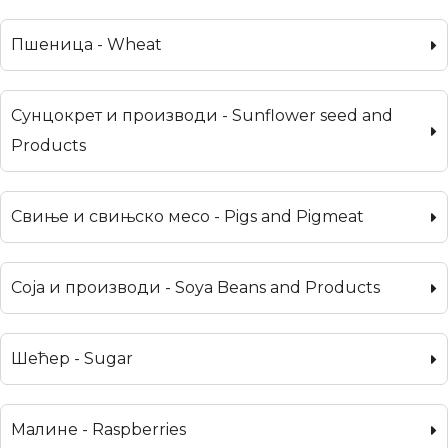
Пшеница - Wheat
Сунцокрет и производи - Sunflower seed and
Products
Свиње и свињско месо - Pigs and Pigmeat
Соја и производи - Soya Beans and Products
Шећер - Sugar
Малине - Raspberries