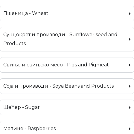
Пшеница - Wheat
Сунцокрет и производи - Sunflower seed and
Products
Свиње и свињско месо - Pigs and Pigmeat
Соја и производи - Soya Beans and Products
Шећер - Sugar
Малине - Raspberries