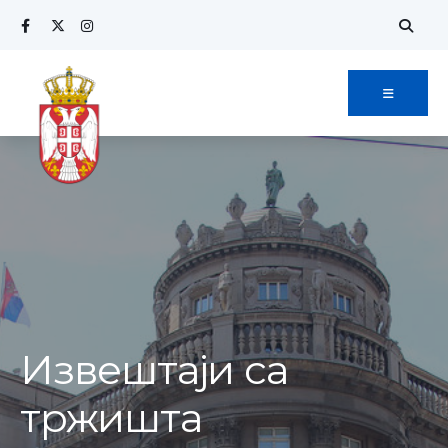
Извештаји са
тржишта