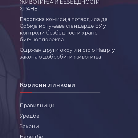
ЖИВОТИЊА И БЕЗБЕДНОСТИ
ХРАНЕ
Европска комисија потврдила да
Србија испуњава стандарде ЕУ у
контроли безбедности хране
биљног порекла
Одржан други округли сто о Нацрту
закона о добробити животиња
Корисни линкови
Правилници
Уредбе
Закони
Наредбе