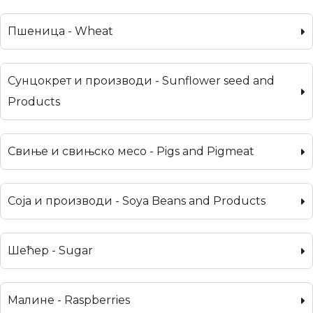
Пшеница - Wheat
Сунцокрет и производи - Sunflower seed and
Products
Свиње и свињско месо - Pigs and Pigmeat
Соја и производи - Soya Beans and Products
Шећер - Sugar
Малине - Raspberries