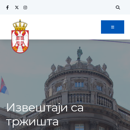
Извештаји са
тржишта