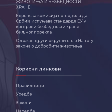
ЖИВОТИЊА И БЕЗБЕДНОСТИ
ХРАНЕ
Европска комисија потврдила да
Србија испуњава стандарде ЕУ у
контроли безбедности хране
биљног порекла
Одржан други округли сто о Нацрту
закона о добробити животиња
Корисни линкови
Правилници
Уредбе
Закони
Наредбе