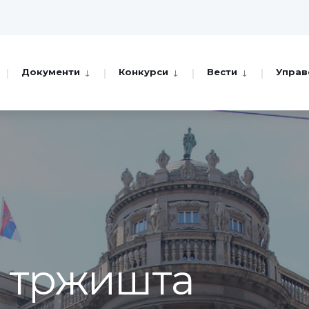
Документи
Конкурси
Вести
Управ
а тржишта