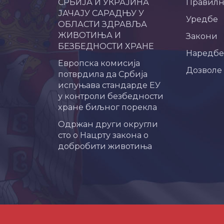
СРБИЈА И УКРАЈИНА
Правил
ЈАЧАЈУ САРАДЊУ У
Уредбе
ОБЛАСТИ ЗДРАВЉА
ЖИВОТИЊА И
Закони
БЕЗБЕДНОСТИ ХРАНЕ
Наредбе
Европска комисија
Дозволе
потврдила да Србија
испуњава стандарде ЕУ
у контроли безбедности
хране биљног порекла
Одржан други округли
сто о Нацрту закона о
добробити животиња