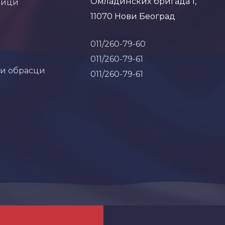
Омладинских бригада 1,
ници
11070 Нови Београд
011/260-79-60
011/260-79-61
 и обрасци
011/260-79-61