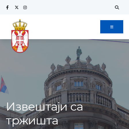
Извештаји са
тржишта