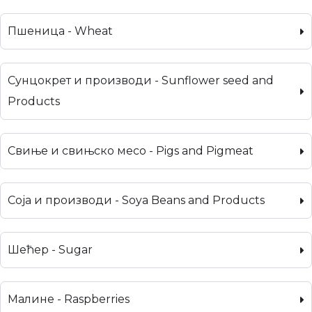
Пшеница - Wheat
Сунцокрет и производи - Sunflower seed and
Products
Свиње и свињско месо - Pigs and Pigmeat
Соја и производи - Soya Beans and Products
Шећер - Sugar
Малине - Raspberries