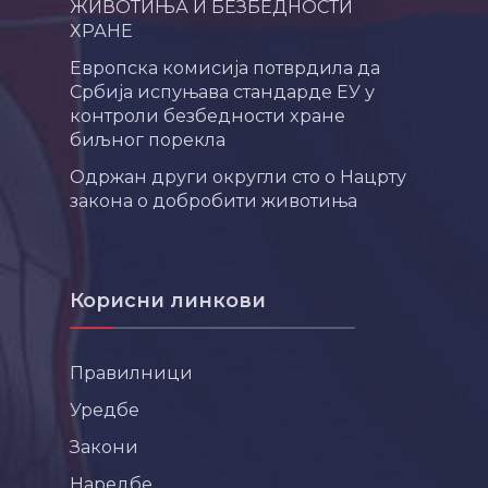
ЖИВОТИЊА И БЕЗБЕДНОСТИ
ХРАНЕ
Европска комисија потврдила да
Србија испуњава стандарде ЕУ у
контроли безбедности хране
биљног порекла
Одржан други округли сто о Нацрту
закона о добробити животиња
Корисни линкови
Правилници
Уредбе
Закони
Наредбе