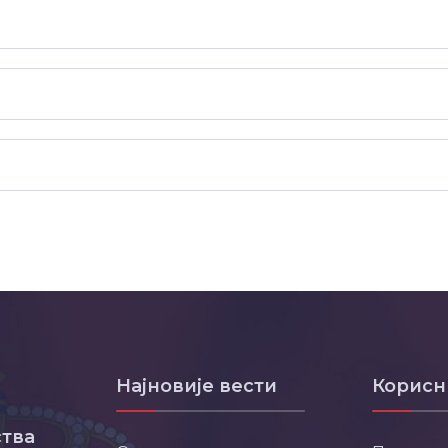
Најновије вести
Корисн
тва