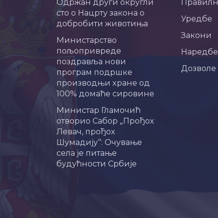
Одржан други округли
Правил
сто о Нацрту закона о
Уредбе
добробити животиња
Закони
Министарство
пољопривреде
Наредбе
поздравља нови
Дозволе
програм подршке
производњи хране од
100% домаће сировине
Министар Гламочић
отворио Сабор „Прођох
Левач, прођох
Шумадију“: Очување
села је питање
будућности Србије