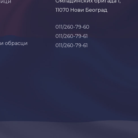
Омладинских бригада 1,
ници
11070 Нови Београд
011/260-79-60
011/260-79-61
 и обрасци
011/260-79-61