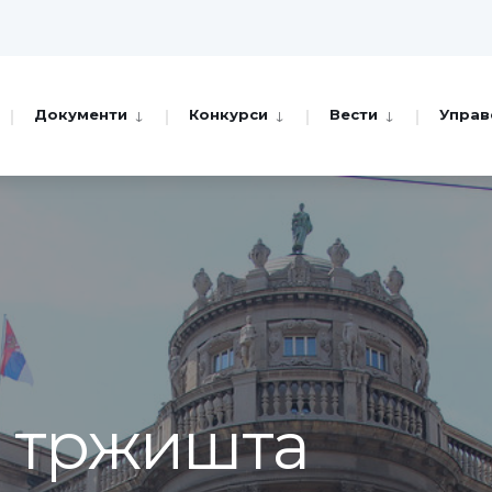
Документи
Конкурси
Вести
Управ
а тржишта