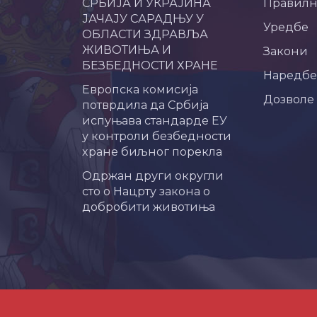
СРБИЈА И УКРАЈИНА
Правил
ЈАЧАЈУ САРАДЊУ У
Уредбе
ОБЛАСТИ ЗДРАВЉА
ЖИВОТИЊА И
Закони
БЕЗБЕДНОСТИ ХРАНЕ
Наредбе
Европска комисија
Дозволе
потврдила да Србија
испуњава стандарде ЕУ
у контроли безбедности
хране биљног порекла
Одржан други округли
сто о Нацрту закона о
добробити животиња