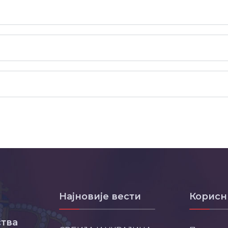
Најновије вести
Корисн
тва