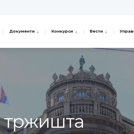
Документи
Конкурси
Вести
Управ
а тржишта