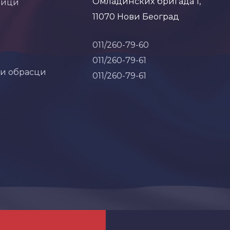
Омладинских бригада 1,
ници
11070 Нови Београд
011/260-79-60
011/260-79-61
 и обрасци
011/260-79-61