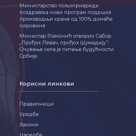
Министарство пољопривреде
поздравља нови програм подршке
производњи хране од 100% домаће
сировине
Министар Гламочић отворио Сабор
„Прођох Левач, прођох Шумадију“:
Очување села је питање будућности
Србије
Корисни линкови
Правилници
Уредбе
Закони
Наредбе