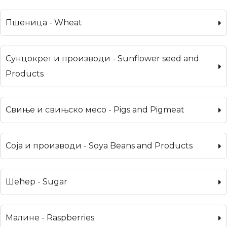
Пшеница - Wheat
Сунцокрет и производи - Sunflower seed and
Products
Свиње и свињско месо - Pigs and Pigmeat
Соја и производи - Soya Beans and Products
Шећер - Sugar
Малине - Raspberries