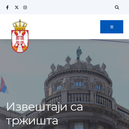
Извештаји са
тржишта