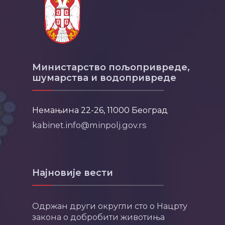
Министарство пољопривреде,
шумарства и водопривреде
Немањина 22-26, 11000 Београд
kabinet.info@minpolj.gov.rs
Најновије вести
Одржан други округли сто о Нацрту
закона о добробити животиња