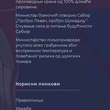
производњи хране од 100% домаће
сировине
Министар Гламочић отворио Сабор
„Прођох Левач, прођох Шумадију“:
Очување села је питање будућности
Србије
Министарство пољопривреде
упутило апел грађанима због
екстремних температура и
повећаног ризика од шумских
пожара
Корисни линкови
Правилници
Уредбе