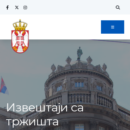
Извештаји са
тржишта