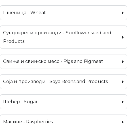
Пшеница - Wheat
Сунцокрет и производи - Sunflower seed and
Products
Свиње и свињско месо - Pigs and Pigmeat
Соја и производи - Soya Beans and Products
Шећер - Sugar
Малине - Raspberries