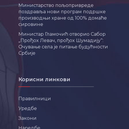
Министарство пољопривреде
поздравља нови програм подршке
производњи хране од 100% домаће
сировине
Министар Гламочић отворио Сабор
„Прођох Левач, прођох Шумадију“:
Очување села је питање будућности
Србије
Корисни линкови
Правилници
Уредбе
Закони
Наредбе