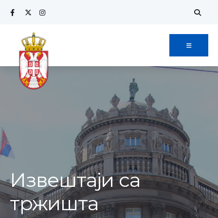
Извештаји са
тржишта