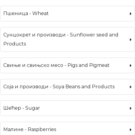
Пшеница - Wheat
Сунцокрет и производи - Sunflower seed and
Products
Свиње и свињско месо - Pigs and Pigmeat
Соја и производи - Soya Beans and Products
Шећер - Sugar
Малине - Raspberries