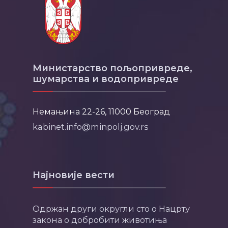
Министарство пољопривреде,
шумарства и водопривреде
Немањина 22-26, 11000 Београд
kabinet.info@minpolj.gov.rs
Најновије вести
Одржан други округли сто о Нацрту
закона о добробити животиња