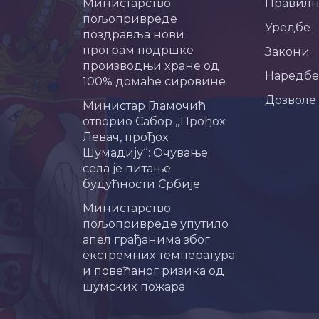
Министарство
Правил
пољопривреде
Уредбе
поздравља нови
програм подршке
Закони
производњи хране од
Наредбе
100% домаће сировине
Дозволе
Министар Гламочић
отворио Сабор „Прођох
Левач, прођох
Шумадију“: Очување
села је питање
будућности Србије
Министарство
пољопривреде упутило
апел грађанима због
екстремних температура
и повећаног ризика од
шумских пожара