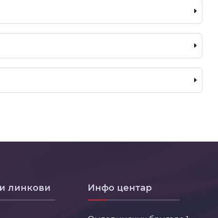
и линкови
Инфо центар