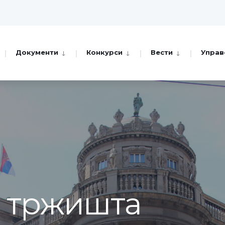
Документи
Конкурси
Вести
Управ
а тржишта