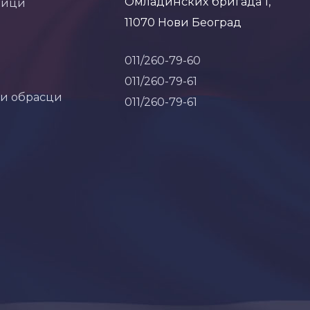
Омладинских бригада 1,
ници
11070 Нови Београд
011/260-79-60
011/260-79-61
 и обрасци
011/260-79-61