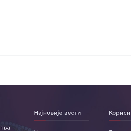
Најновије вести
Корисн
тва