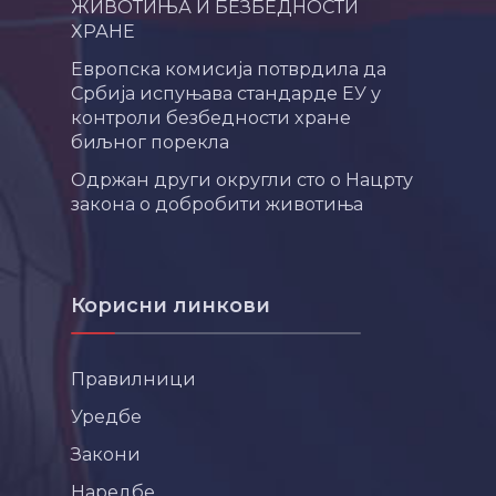
ЖИВОТИЊА И БЕЗБЕДНОСТИ
ХРАНЕ
Европска комисија потврдила да
Србија испуњава стандарде ЕУ у
контроли безбедности хране
биљног порекла
Одржан други округли сто о Нацрту
закона о добробити животиња
Корисни линкови
Правилници
Уредбе
Закони
Наредбе