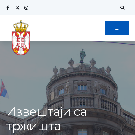
Извештаји са
тржишта