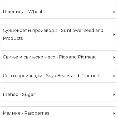
Пшеница - Wheat
Сунцокрет и производи - Sunflower seed and
Products
Свиње и свињско месо - Pigs and Pigmeat
Соја и производи - Soya Beans and Products
Шећер - Sugar
Малине - Raspberries