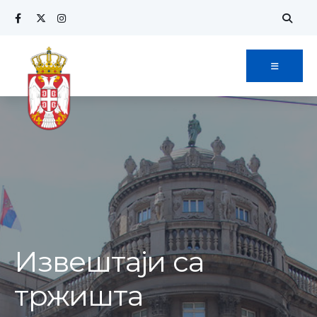
Извештаји са
тржишта