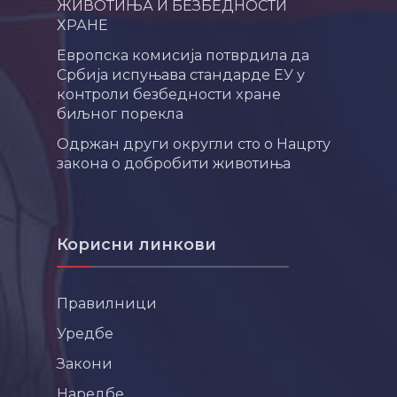
ЖИВОТИЊА И БЕЗБЕДНОСТИ
ХРАНЕ
Европска комисија потврдила да
Србија испуњава стандарде ЕУ у
контроли безбедности хране
биљног порекла
Одржан други округли сто о Нацрту
закона о добробити животиња
Корисни линкови
Правилници
Уредбе
Закони
Наредбе