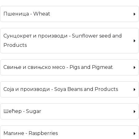
Пшеница - Wheat
Сунцокрет и производи - Sunflower seed and
Products
Свиње и свињско месо - Pigs and Pigmeat
Соја и производи - Soya Beans and Products
Шећер - Sugar
Малине - Raspberries