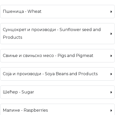
Пшеница - Wheat
Сунцокрет и производи - Sunflower seed and
Products
Свиње и свињско месо - Pigs and Pigmeat
Соја и производи - Soya Beans and Products
Шећер - Sugar
Малине - Raspberries