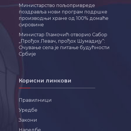
Министарство пољопривреде
поздравља нови програм подршке
производњи хране од 100% домаће
сировине
Министар Гламочић отворио Сабор
„Прођох Левач, прођох Шумадију“:
Очување села је питање будућности
Србије
Корисни линкови
Правилници
Уредбе
Закони
Наредбе