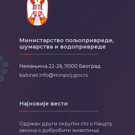
Министарство пољопривреде,
шумарства и водопривреде
Немањина 22-26, 11000 Београд
kabinet.info@minpolj.gov.rs
Најновије вести
Одржан други округли сто о Нацрту
закона о добробити животиња