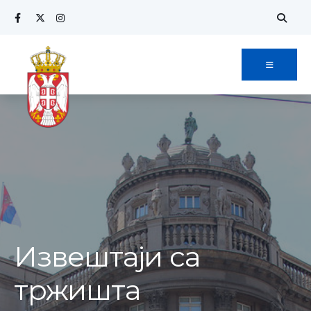
Извештаји са
тржишта