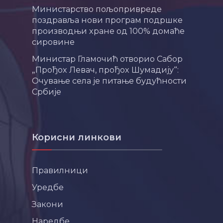
Министарство пољопривреде
поздравља нови програм подршке
производњи хране од 100% домаће
сировине
Министар Гламочић отворио Сабор
„Прођох Левач, прођох Шумадију“:
Очување села је питање будућности
Србије
Корисни линкови
Правилници
Уредбе
Закони
Наредбе