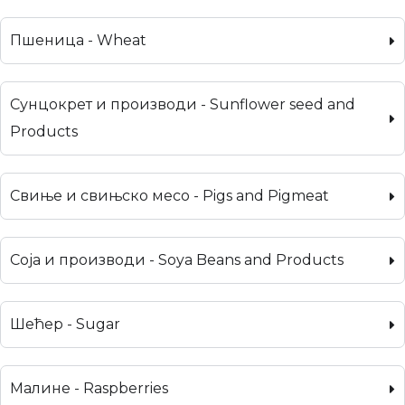
Пшеница - Wheat
Сунцокрет и производи - Sunflower seed and
Products
Свиње и свињско месо - Pigs and Pigmeat
Соја и производи - Soya Beans and Products
Шећер - Sugar
Малине - Raspberries