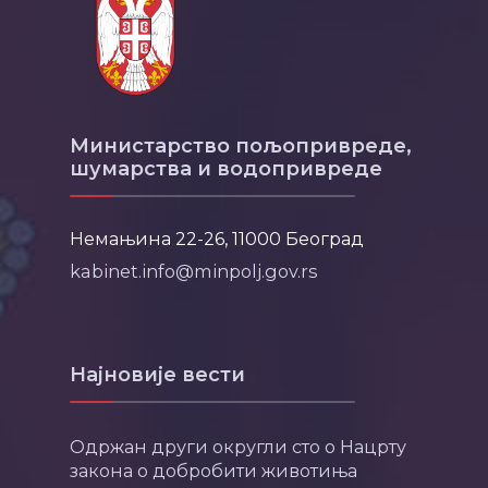
Министарство пољопривреде,
шумарства и водопривреде
Немањина 22-26, 11000 Београд
kabinet.info@minpolj.gov.rs
Најновије вести
Одржан други округли сто о Нацрту
закона о добробити животиња