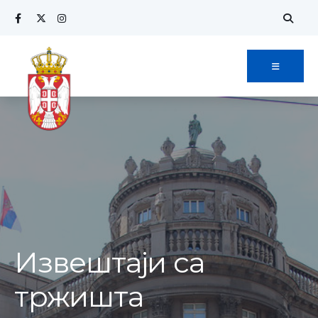
Извештаји са
тржишта