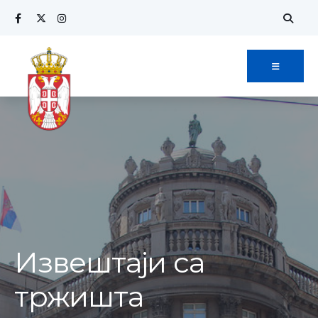
Извештаји са
тржишта