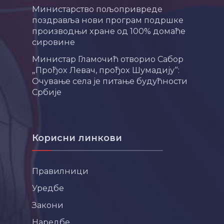
Министарство пољопривреде
поздравља нови програм подршке
производњи хране од 100% домаће
сировине
Министар Гламочић отворио Сабор
„Прођох Левач, прођох Шумадију“:
Очување села је питање будућности
Србије
Корисни линкови
Правилници
Уредбе
Закони
Наредбе