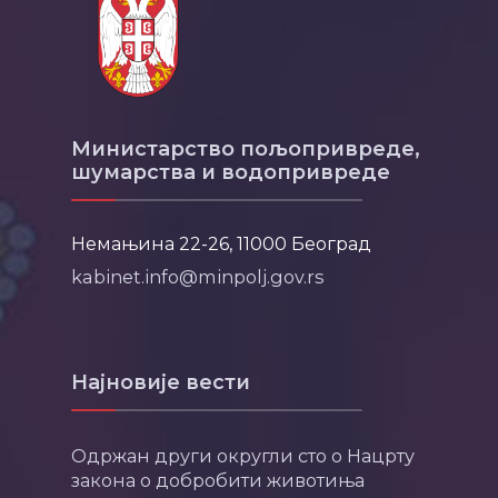
Министарство пољопривреде,
шумарства и водопривреде
Немањина 22-26, 11000 Београд
kabinet.info@minpolj.gov.rs
Најновије вести
Одржан други округли сто о Нацрту
закона о добробити животиња