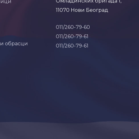
Омладинских бригада 1,
ници
11070 Нови Београд
011/260-79-60
011/260-79-61
 и обрасци
011/260-79-61