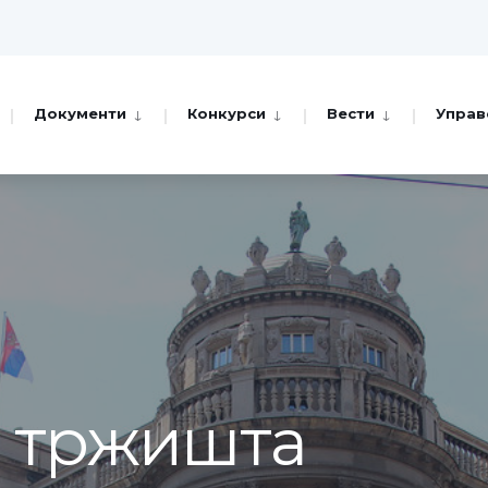
Документи
Конкурси
Вести
Управ
а тржишта