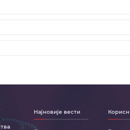
Најновије вести
Корисн
тва