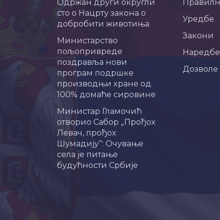
Одржан други округли
Правил
сто о Нацрту закона о
Уредбе
добробити животиња
Закони
Министарство
пољопривреде
Наредбе
поздравља нови
Дозволе
програм подршке
производњи хране од
100% домаће сировине
Министар Гламочић
отворио Сабор „Прођох
Левач, прођох
Шумадију“: Очување
села је питање
будућности Србије