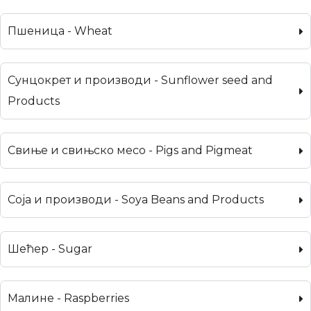
Пшеница - Wheat
Сунцокрет и производи - Sunflower seed and
Products
Свиње и свињско месо - Pigs and Pigmeat
Соја и производи - Soya Beans and Products
Шећер - Sugar
Малине - Raspberries