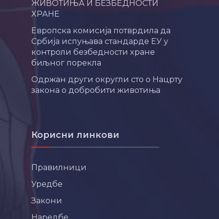
ЖИВОТИЊА И БЕЗБЕДНОСТИ
ХРАНЕ
Европска комисија потврдила да
Србија испуњава стандарде ЕУ у
контроли безбедности хране
биљног порекла
Одржан други округли сто о Нацрту
закона о добробити животиња
Корисни линкови
Правилници
Уредбе
Закони
Наредбе