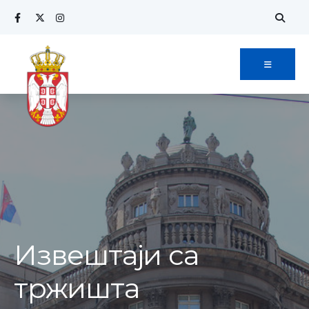
Извештаји са
тржишта