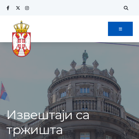
Извештаји са
тржишта