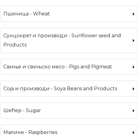
Пшеница - Wheat
Сунцокрет и производи - Sunflower seed and
Products
Свиње и свињско месо - Pigs and Pigmeat
Соја и производи - Soya Beans and Products
Шећер - Sugar
Малине - Raspberries