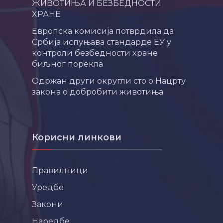
ЖИВОТИЊА И БЕЗБЕДНОСТИ
ХРАНЕ
Европска комисија потврдила да
Србија испуњава стандарде ЕУ у
контроли безбедности хране
биљног порекла
Одржан други округли сто о Нацрту
закона о добробити животиња
Корисни линкови
Правилници
Уредбе
Закони
Наредбе